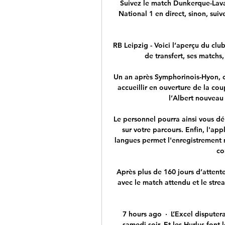
Suivez le match Dunkerque-Lava
National 1 en direct, sinon, sui
RB Leipzig - Voici l’aperçu du clu
de transfert, ses matchs,
Un an après Symphorinois-Hyon, c’
accueillir en ouverture de la cou
l’Albert nouveau 
Le personnel pourra ainsi vous dél
sur votre parcours. Enfin, l'app
langues permet l'enregistrement m
co
Après plus de 160 jours d’attente 
avec le match attendu et le strea
7 hours ago · L’Excel disputer
samedi soir. Et les Hurlus font 