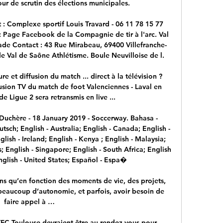
our de scrutin des élections municipales.

 : Complexe sportif Louis Travard - 06 11 78 15 77 
c Page Facebook de la Compagnie de tir à l'arc. Val 
ade Contact : 43 Rue Mirabeau, 69400 Villefranche-
de Val de Saône Athlétisme. Boule Neuvilloise de l.

e et diffusion du match ... direct à la télévision ? 
usion TV du match de foot Valenciennes - Laval en 
e Ligue 2 sera retransmis en live ...

Duchère - 18 January 2019 - Soccerway. Bahasa - 
tsch; English - Australia; English - Canada; English - 
lish - Ireland; English - Kenya ; English - Malaysia; 
s; English - Singapore; English - South Africa; English 
glish - United States; Español - Espa�

ns qu’en fonction des moments de vie, des projets, 
beaucoup d’autonomie, et parfois, avoir besoin de 
faire appel à …

TFC Toulouse devraient être au rendez-vous pour 