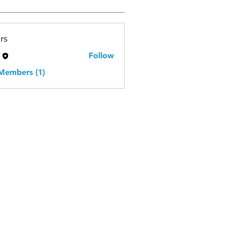
rs
H
Follow
 Members (1)