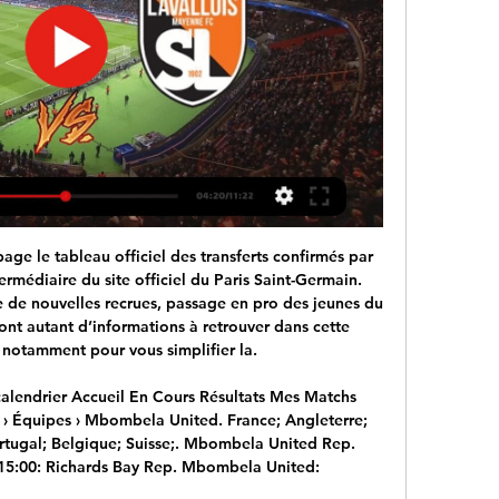
page le tableau officiel des transferts confirmés par 
ermédiaire du site officiel du Paris Saint-Germain. 
 de nouvelles recrues, passage en pro des jeunes du 
ont autant d’informations à retrouver dans cette 
notamment pour vous simplifier la.

alendrier Accueil En Cours Résultats Mes Matchs 
 › Équipes › Mbombela United. France; Angleterre; 
rtugal; Belgique; Suisse;. Mbombela United Rep. 
15:00: Richards Bay Rep. Mbombela United:
