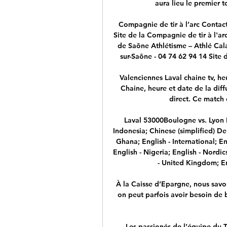
aura lieu le premier t
Compagnie de tir à l’arc Contact
Site de la Compagnie de tir à l'ar
de Saône Athlétisme – Athlé Cal
sur-Saône - 04 74 62 94 14 Site 
Valenciennes Laval chaine tv, heur
Chaine, heure et date de la diff
direct. Ce match d
Laval 53000Boulogne vs. Lyon 
Indonesia; Chinese (simplified) Deu
Ghana; English - International; Eng
English - Nigeria; English - Nordic
- United Kingdom; En
À la Caisse d’Epargne, nous savo
on peut parfois avoir besoin de 
Les passionés de l’équipe du 