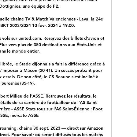
ottignies, une équipe de P2.

uelle chaîne TV & Match Valenciennes - Laval la 24e 
BKT 2023/2024 10 févr. 2024 à 19:00.

 vols sur united.com. Réservez des billets d'avion et 
us vers plus de 350 destinations aux États-Unis et 
ans le monde entier.

brée, le Stade dijonnais a fait la différence grâce à 
 s'imposer à Mâcon (20-41). Un succès probant pour 
x essais. De son côté, le CS Beaune s'est incliné à 
Suresnes (35-19).

bert Milieu de l'ASSE. Retrouvez les résultats, le 
détails de sa carrière de footballeur de l'AS Saint-
rière - ASSE Stats tous sur l'AS Saint-Étienne : Foot 
SSE, mercato ASSE

Streaming, chaîne 30 sept. 2023 — direct sur Amazon 
rect. Pour savoir où seront diffusés tous les matchs 