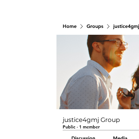
Home
Groups
justice4gm
justice4gmj Group
Public
·
1 member
Discussion
Media