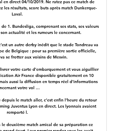
l en direct 04/10/2019. Ne ratez pas ce match de 
vez les résultats, score buts après match Dunkerque-
Laval.

b de 1. Bundesliga, comprenant ses stats, ses valeurs 
 son actualité et les rumeurs le concernant.

est un autre derby inédit que le stade Tondreau va 
pe de Belgique : pour sa première sortie officielle, 
va se frotter aux voisins de Mesvin.

ivrer votre carte d'embarquement et vous aiguillier 
lication Air France disponible gratuitement en 10 
ais aussi la diffusion en temps réel d'informations 
ncernant votre vol …

depuis le match aller, c’est enfin l’heure du retour 
ming Juventus Lyon en direct. Les lyonnais avaient 
remporté l.

a le deuxième match amical de sa préparation ce 
le grand écart. Leur premier rendez-vous les avait 