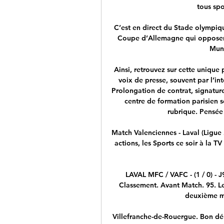
tous spo
C’est en direct du Stade olympiqu
Coupe d’Allemagne qui opposera
Muni
Ainsi, retrouvez sur cette unique 
voix de presse, souvent par l’int
Prolongation de contrat, signature
centre de formation parisien s
rubrique. Pensée 
Match Valenciennes - Laval (Ligue 2)
actions, les Sports ce soir à la TV
LAVAL MFC / VAFC - (1 / 0) - J
Classement. Avant Match. 95. Le 
deuxième mi-
Villefranche-de-Rouergue. Bon dé