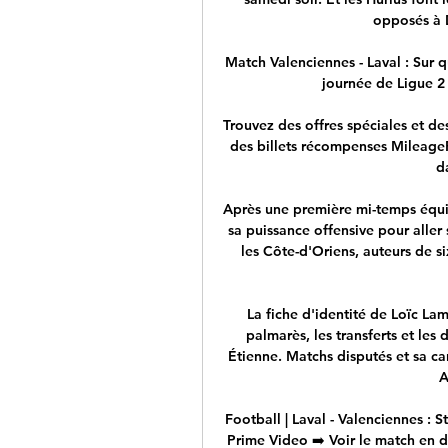
opposés à D
Match Valenciennes - Laval : Sur q
journée de Ligue 2 
Trouvez des offres spéciales et des
des billets récompenses MileagePl
d
Après une première mi-temps équili
sa puissance offensive pour aller
les Côte-d'Oriens, auteurs de si
La fiche d'identité de Loïc Lam
palmarès, les transferts et les 
Étienne. Matchs disputés et sa car
A
Football | Laval - Valenciennes : 
Prime Video ➡️ Voir le match en di