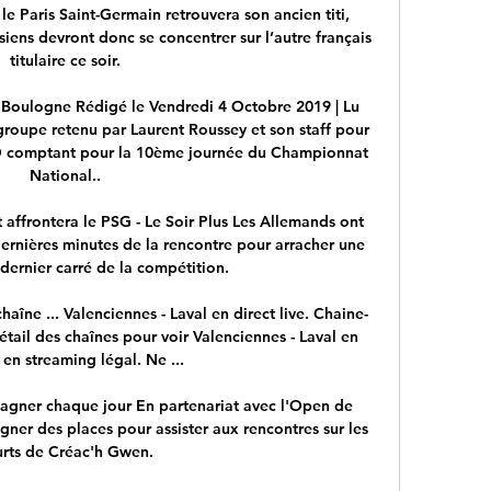
le Paris Saint-Germain retrouvera son ancien titi, 
iens devront donc se concentrer sur l’autre français 
titulaire ce soir.

 Boulogne Rédigé le Vendredi 4 Octobre 2019 | Lu 
roupe retenu par Laurent Roussey et son staff pour 
O comptant pour la 10ème journée du Championnat 
National..

 affrontera le PSG - Le Soir Plus Les Allemands ont 
dernières minutes de la rencontre pour arracher une 
dernier carré de la compétition.

chaîne ... Valenciennes - Laval en direct live. Chaine-
ail des chaînes pour voir Valenciennes - Laval en 
 en streaming légal. Ne ...

gagner chaque jour En partenariat avec l'Open de 
ner des places pour assister aux rencontres sur les 
rts de Créac'h Gwen.
