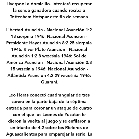
Liverpool a domicilio. Intentará recuperar 
la senda ganadora cuando reciba a 
Tottenham Hotspur este fin de semana.

Libertad Asunción - Nacional Asunción 1:2 
18 sierpnia 1946: Nacional Asunción - 
Presidente Hayes Asunción 8:2 25 sierpnia 
1946: River Plate Asunción - Nacional 
Asunción 1:2 8 września 1946: Sol de 
América Asunción - Nacional Asunción 0:3 
15 września 1946: Nacional Asunción - 
Atlántida Asunción 4:2 29 września 1946: 
Guaraní.

Leo Heras conectó cuadrangular de tres 
carera en la parte baja de la séptima 
entrada para coronar un ataque de cuatro 
con el que los Leones de Yucatán le 
dieron la vuelta al juego y se enfilaron a 
un triunfo de 4-2 sobre los Rieleros de 
Aguascalientes para emparejar la serie. La 