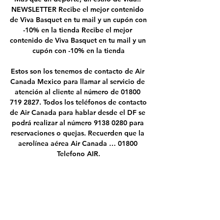
NEWSLETTER Recibe el mejor contenido 
de Viva Basquet en tu mail y un cupón con 
-10% en la tienda Recibe el mejor 
contenido de Viva Basquet en tu mail y un 
cupón con -10% en la tienda

Estos son los tenemos de contacto de Air 
Canada Mexico para llamar al servicio de 
atención al cliente al número de 01800 
719 2827. Todos los teléfonos de contacto 
de Air Canada para hablar desde el DF se 
podrá realizar al número 9138 0280 para 
reservaciones o quejas. Recuerden que la 
aerolínea aérea Air Canada … 01800 
Telefono AIR.

Argentina Sub-20 contra Sur África Sub-20 
- mayo 25, 2019 - Listados de TV y 
transmisión en línea en vivo, Resultados 
en vivo, Noticias y videos :: Live Soccer TV
