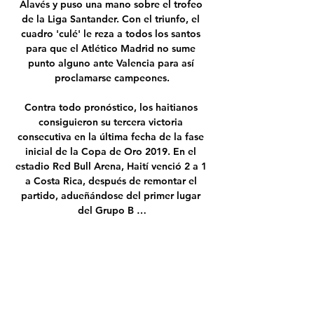
Alavés y puso una mano sobre el trofeo 
de la Liga Santander. Con el triunfo, el 
cuadro 'culé' le reza a todos los santos 
para que el Atlético Madrid no sume 
punto alguno ante Valencia para así 
proclamarse campeones.

Contra todo pronóstico, los haitianos 
consiguieron su tercera victoria 
consecutiva en la última fecha de la fase 
inicial de la Copa de Oro 2019. En el 
estadio Red Bull Arena, Haití venció 2 a 1 
a Costa Rica, después de remontar el 
partido, adueñándose del primer lugar 
del Grupo B …

Deportivo Pasto vs Once Caldas - en vivo 
y predicciones. Deportivo Pasto vs Once 
Caldas. VS . Ve más de 140.000 partidos 
en directo en bet365 . 00:00:00. Abrir una 
cuenta . 1. Registrate para transmisión en 
vivo. 2. Si eres un usuario registrado de 