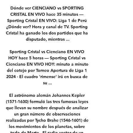
Dónde ver CIENCIANO vs SPORTING 
CRISTAL EN VIVO hace 35 minutos — 
Sporting Cristal EN VIVO: Liga 1 de Perú 
¿Dónde ver? Hora y canal de TV. Sporting 
Cristal ha ganado los dos partidos que ha 
disputado, mientras ...

Sporting Cristal vs Cienciano EN VIVO 
HOY hace 5 horas — Sporting Cristal vs 
Cienciano EN VIVO HOY: minuto a minuto 
del cotejo por Torneo Apertura de Liga 1 
2024 · El cuadro 'rimense' irá en busca de 
su ...

El astrónomo alemán Johannes Kepler 
(1571-1630) formuló las tres famosas leyes 
que llevan su nombre después de analizar 
un gran número de observaciones 
realizadas por Tycho Brahe (1546-1601) de 
los movimientos de los planetas, sobre 
todo de Marte.. El radio vector de un 