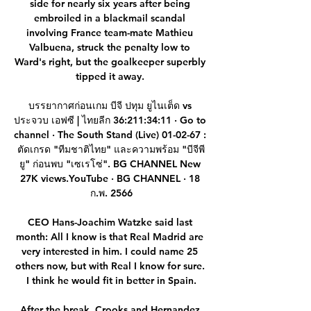
side for nearly six years after being 
embroiled in a blackmail scandal 
involving France team-mate Mathieu 
Valbuena, struck the penalty low to 
Ward's right, but the goalkeeper superbly 
tipped it away. 

บรรยากาศก่อนเกม บีจี ปทุม ยูไนเต็ด vs 
ประจวบ เอฟซี | ไทยลีก 36:211:34:11 · Go to 
channel · The South Stand (Live) 01-02-67 : 
ตัดเกรด "ทีมชาติไทย" และความพร้อม "บีจีพี
ยู" ก่อนพบ "เซเรโซ่". BG CHANNEL New 
27K views.YouTube · BG CHANNEL · 18 
ก.พ. 2566

CEO Hans-Joachim Watzke said last 
month: All I know is that Real Madrid are 
very interested in him. I could name 25 
others now, but with Real I know for sure. 
I think he would fit in better in Spain.

After the break, Crooks and Hernandez 