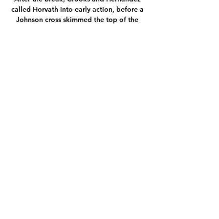
called Horvath into early action, before a 
Johnson cross skimmed the top of the 
visitors' net and Grabban tried his luck 
with a 25-yard drive that was always 
drifting away from goal. 

Over the past 12 months, Manchester City 
have moved smartly to sign some of their 
most important players to long-term 
deals.

Interim Manchester United boss Michael 
Carrick dedicated his side's win over 
Villarreal to Ole Gunnar Solskjaer, as he 
praised his charges for bouncing back 
after the Norwegian's departure.

The Spain international was left out of 
Liverpool's squad as a Fabinho double 
and goals from Kaide Gordon and 
Roberto Firmino sealed a 4-1 victory over 