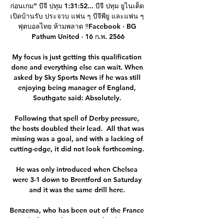
ก่อนเกม” บีจี ปทุม 1:31:52... บีจี ปทุม ยูไนเต็ด 
เปิดบ้านรับ ประจวบ แฟน ๆ บีจีพียู และแฟน ๆ 
ฟุตบอลไทย ห้ามพลาด ‼Facebook · BG 
Pathum United · 16 ก.พ. 2566

My focus is just getting this qualification 
done and everything else can wait. When 
asked by Sky Sports News if he was still 
enjoying being manager of England, 
Southgate said: Absolutely. 

Following that spell of Derby pressure, 
the hosts doubled their lead.  All that was 
missing was a goal, and with a lacking of 
cutting-edge, it did not look forthcoming. 

He was only introduced when Chelsea 
were 3-1 down to Brentford on Saturday 
and it was the same drill here. 

Benzema, who has been out of the France 