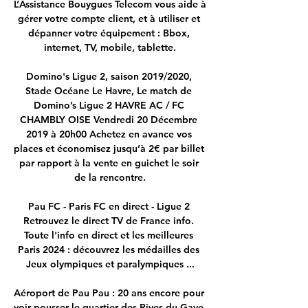
L’Assistance Bouygues Telecom vous aide à 
gérer votre compte client, et à utiliser et 
dépanner votre équipement : Bbox, 
internet, TV, mobile, tablette.

Domino's Ligue 2, saison 2019/2020, 
Stade Océane Le Havre, Le match de 
Domino’s Ligue 2 HAVRE AC / FC 
CHAMBLY OISE Vendredi 20 Décembre 
2019 à 20h00 Achetez en avance vos 
places et économisez jusqu’à 2€ par billet 
par rapport à la vente en guichet le soir 
de la rencontre.

Pau FC - Paris FC en direct - Ligue 2 
Retrouvez le direct TV de France info. 
Toute l'info en direct et les meilleures 
Paris 2024 : découvrez les médailles des 
Jeux olympiques et paralympiques ...

Aéroport de Pau Pau : 20 ans encore pour 
voir pousser le quartier des Rives du Gave. 