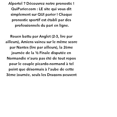
Alportel ? Découvrez notre pronostic ! 
QuiParier.com : LE site qui vous dit 
simplement sur QUI parier ! Chaque 
pronostic sportif est établi par des 
professionnels du pari en ligne.

Rouen battu par Anglet (2-3, lire par 
ailleurs), Amiens vaincu sur le même score 
par Nantes (lire par ailleurs), la 2ème 
journée de la ½ Finale disputée en 
Normandie n'aura pas été de tout repos 
pour le couple picardo-normand à tel 
point que désormais à l'aube de cette 
3ème journée, seuls les Dragons peuvent 
encore prétendre.

Paris FC - Pau FC en direct - Ligue 2 il y a 
10 heures — Où regarder Paris FC vs Pau 
FC ? Dans la section Chaînes TV, vous 
pouvez trouver la liste de toutes les 
chaînes qui diffusent en direct le match ...
