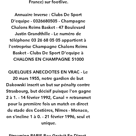
France) sur footlive.

Annuaire Inverse : Clubs De Sport 
D'equipe - 0326680505 - Champagne 
Chalons Reims Basket - 47 Boulevard 
Justin Grandthille - Le numéro de 
téléphone 03 26 68 05 05 appartient à 
l'entreprise Champagne Chalons Reims 
Basket - Clubs De Sport D'equipe à 
CHALONS EN CHAMPAGNE 51000

QUELQUES ANECDOTES EN VRAC - Le 
20 mars 1955, notre gardien de but 
Dakowski inscrit un but sur pénalty contre 
Strasbourg, but décisif puisque l'on gagne 
2 à 1. - 14 février 1992, Canal + retransmet 
pour la première fois un match en direct 
du stade des Costières, Nîmes - Monaco, 
on s'incline 1 à 0. - 21 février 1996, seul et 
unique.

Streaming PARIS-Pau Gratuit En Direct. 