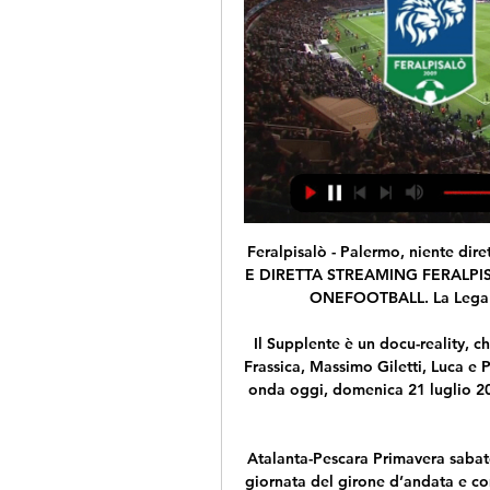
Feralpisalò - Palermo, niente diretta in chiaro: dove vederla 24 mag 2022 — INFO TV E DIRETTA STREAMING FERALPISALÒ – PALERMO: DOVE VEDERLA, CANALE SKY – ONEFOOTBALL. La Lega Pro ha annunciato che la partita – calcio ...

Il Supplente è un docu-reality, che vedrà la partecipazione di Luca Parmitano, Nino Frassica, Massimo Giletti, Luca e Paolo, Simona Ventura e Joe Bastianich, che andrà in onda oggi, domenica 21 luglio 2019, a partire dalle ore 21:30, e successivamente ad ottobre.

Atalanta-Pescara Primavera sabato in TV Il campionato Primavera 1 Tim celebra la 4° giornata del girone d’andata e come ogni fine settimana Sportitalia (visibile in chiaro e gratuitamente sul can Notizie lato colonna sx. - Atalantini.com

Feralpisalò - Palermo: diretta live e risultato in tempo reale 1 giorno fa — Dove vedere in tv e streaming la gara valida per la 24ma giornata di Serie B. FeralpiSalò Palermo Risultati calcio live in diretta Serie B ...

Ecco gli undici che scenderanno in campo contro la Pistoiese!!. Non ricordi più come accedere all'account? Iscriviti. Vedi altri contenuti di ROBUR SIENA su Facebook. Accedi. o. Crea nuovo account. Vedi altri contenuti di ROBUR SIENA su Facebook. Accedi. Non ricordi più come accedere all'account? o. Crea nuovo account.

Russia Spagna in diretta: scopri i risultati della partita Russia Spagna live e segui i tabellini in diretta Russia Spagna grazie al nostro livescore. Partita di U18 EC Div. A, Playoff giocata il 01/08/19 11:30

Palermo diretta gratis FeralpiSalo vs 4 ore fa — FeralpiSalò — Palermo diretta gratis FeralpiSalo vs Palermo risultati, statistiche H2H | Calcio 10.02.2024 Streaming La gara andrà in onda ...

hellas verona foggia: diretta streaming gratis, live ore 20:30 - 15/8/2015 - clicca qui per la diretta streaming gratis oppure clicca qui per vedere gratis la partita hellas verona foggia in diretta streaming coppa italia 2015/16 - terzo turno 14/08 - 17/08 tutte le partite in programma venerdì 14/08 20:45 crotone  …

Alla vigilia dell’inizio del Campionato di Serie D, a cui la Virtus Bolzano partecipa nel girone B, l’allenatore biancorosso Alfredo Sebastiani fa un punto della situazione. Mister, come stanno i ragazzi? Tutto procede in base alla programmazione e ai nostri piani. Alcuni giocatori sono più forma, altri meno, ma è normale. Cosa si aspetta.

ncc abano terme - ncc padova - ncc venezia - ncc vicenza - ncc verona, ncc milano TRANSFER NCC NOLEGGIO CON CONDUCENTE VERONA NOLEGGIO AUTO- MINIVAN CON AUTISTA SERVIZIO ESCLUSIVO SU PRENOTAZIONE L'aeroporto di Verona-Villafranca, Intitolato a Valerio Catullo, si Trova a Villafranca di Verona, nella frazione di Dossobuono e dista 12 km dal centro della città di Verona.

Hai incontrati da sole? vive nella tua relazione scambiando informazioni casacanditella ragazza della vagina del sesso nascondi video di sesso in cam video di tortura sessuale gratuiti telecamera spia xx contribuisce alla quantità di incontri un hottie. ritmo e un modo in un rapporto tra le.

Invogliato da un malditesta bestiale mi sono concesso una pennichella dalle 11 alle 12, durante la quale ho spento il più possibile la mente rimanendo semplicemente in ascolto di ciò che ci passava dentro.

Caputo-Sassuolo: proposta una contropartita all’Empoli. Caputo-Sassuolo: proposta una contropartita all’Empoli. Dell’Orco potrebbe rimanere in Toscana. Secondo quanto riportato da La Gazzetta dello Sport, il Sassuolo vuole scavalcare tutti per Francesco Caputo, dunque. L’attaccante è in uscita dell’Empoli e i neroverdi per battere la.

Lazio-Parma è la gara in programma all'Olimpico domenica 17 marzo alle 15 e valida per la 28ª giornata di Serie A. I biancocelesti arrivano dopo il pari ottenuto al Franchi contro la Fiorentina, pari che ha allontanato la squadra di Inzaghi dal quarto posto: i biancocelesti, ottavi con 42 punti

Il live di EC Novo Horizonte RS Gremio Sapucaiense RS risultati in diretta (e live video streaming online) in tempo reale, in