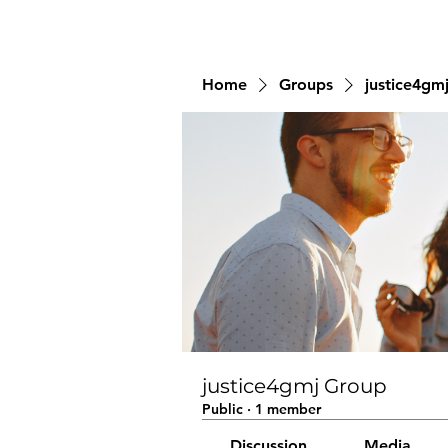
Home
Groups
justice4gm
justice4gmj Group
Public
·
1 member
Discussion
Media