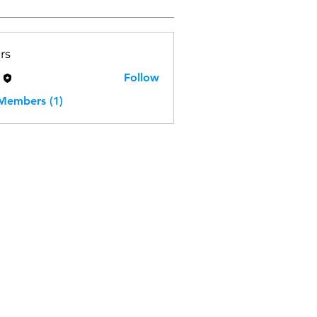
rs
H
Follow
 Members (1)