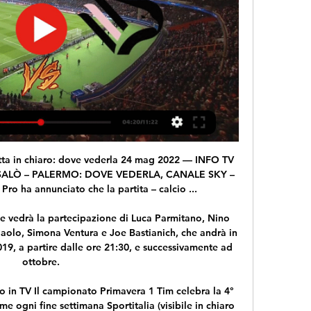
iziano il 2.6.2019. alle 17:00 UTC in Gaucho, 2nd Division, Brazil.

Assemblea straordinaria dei soci di LUCCA UNITED rinviata a Giovedì 4 luglio ore 21.30 presso il Museo Rossonero posto sotto la Curva Ovest. Luglio 1, 2019, by Roberto Ambrogi

Deportivo Saprissa-Perez Zeledon - Sabah canlı skor. Primera Division 18/19 Primera Division 19/20 Primera Division 17/18 Primera Division 16/17 Primera Division 15/16 Primera Division 14/15 Primera Division 13/14 Primera Division 12/13 Primera Division 11/12 Primera Division 2011 Primera Division 2010 Primera Division Kapanış Ligi 2009.

Palermo in diretta gratis Streaming Feralpi | News & Events 3 ore fa — TV FeralpiSalò — Palermo in diretta gratis Streaming FeralpiSalò Palermo FC in diretta risultati dal vi 10/02/2024 Streaming Prossima ...

Norvegia traduzione nel dizionario italiano - russo a Glosbe, dizionario online, gratuitamente. Sfoglia parole milioni e frasi in tutte le lingue.

Crema dolce spalmabile - Linea Oro con oltre il 40% di Pistacchio Per le nostre ""Gocce di Eccellenza di Sicilia"" abbiamo scelto la finezza della migliore Crema dolce al Pistacchio siciliana per farvi godere il seducente gusto del Pistacchio in versione

LAZIO U19 - FOGGIA CALCIO U19 5-0 FINALE. Confronta la posizione di LAZIO U19 e FOGGIA CALCIO U19, nella classifica del campionato CAMPIONATO PRIMAVERA:

Lo stesso si ripeterà in campionato, quando allo stadio di Chioggia faranno visita tifoserie nutrite quali Adriese, Delta Porto Tolle, Belluno e lo stesso Mestre. Esorto quindi l'amministrazione ad appaltare i lavori già finanziati da otto anni dalla Regione Veneto con la somma di 180mila euro».

15' - Attacca a testa bassa il Manchester City alla ricerca del vantaggio. 18' - Grande occasione per il City, mancino di contro balzo di David Silva ma salvataggio praticamente sulla linea di Coady. 19' - Risposta dei Wolves, destro di Cutrone che viene …

Vendita Libri online, Manuali, Testi Universitari e Scolastici. Oltre 12 milioni di Libri! Spedizione gratuita acquistando su due o più siti!

Feralpisalò-Palermo | Probabili formazioni, convocati e 7 ore fa — Feralpisalò-Palermo sarà trasmessa in diretta su Sky Sport Calcio o, in alternativa, in streaming su Dazn e Sky Go. I convocati. Questa, la ...

Inserisci il tuo nome utente Virtus Flaminio Roma ASD. Password * Inserisci la password associata al tuo nome utente. Virtus Flaminio Roma Associazione Sportiva Dilettantistica Per informazioni, iscrizioni o risultati contattare Email: info@virtusflaminio.it / Telefono: 333 3756956. Campionati 18-19.

Palermo-FeralpiSalò dove vederla in diretta TV e 29 mag 2022 — La partita tra la formazione di Baldini e quella di Vecchi è in programma oggi domenica 29 maggio alle ore 20:30 in uno stadio Barbera sold out ...

VideoNord (Vercelli) middot. Telemonterosa (Borgosesia Vercelli ) A2 Silver, tutto sul quarto turno - Basketincontro. AZZURRA TV - TELE VCO Puglia - Basilicata - Campania In Lombardia la copertura del digitale terrestre и su Milano cittа e su tutti i capoluoghi di provincia. Azzurra VCO (digitale terrestre) diretta rally (18/09/11).

La vita in Diretta gli ospiti di oggi di Lorella Cuccarini: orario, streaming su Rai Play,. come poche altre volte la Cuccarini si è mostrata seccata da una dichiarazione da parte di ospiti nelle sue trasmissione.. tra cui la morte dei due agenti uccisi a Trieste e la morte della …

Le banche presenti a L'Aquila (Provincia di L'Aquila - Abruzzo). Lista sportelli bancari aquilani con indirizzo, codice ABI e CAB agenzia. Mutui, prestiti e finanziamenti. Le filiali nel comune. Dove aprire un nuovo conto corrente.

(FERPRESS) – Roma, 6 NOV – Dalle 12 sta tornando progressivamente alla normalità la circolazione ferroviaria sulla linea AV fra Milano e Bologna, rallentata dalle 6.30. Motivi dei rallentamenti sono stati un guasto alla linea elettrica, probabilmente provocato dal maltempo che ha interessato la Lombardia, e un treno fermo in.

Al collegio, intanto, Alex Djordjevic e Sara Piccione, i peggiori della scorsa settimana, superano la prova su Gabriele D’Annunzio e il preside conferma loro il posto. Proseguono, inoltre, le regolari lezioni, con Vincenzo Crispino e Asia Busciantella che vengono ’sbattuti’ fuori dalla classe

Inizialmente diretta dal M.o Antonio Montanari, la corale di Imola si affermò definitivamente sotto la direzione del Maestro Turibio Baruzzi, uomo colto e compositore in primo piano fra i cultori del nostro canto popolare. Egli divenne l'artefice di una lunga serie di successi riuscendo a plasmare

Coppa Italia Serie D Commento in diretta di Casale v Sanremese 28 novembre 2018, comprese tutte le statistiche e gli eventi chiave della partita, aggiornate all'istante.

Profilo giocatore, statistiche sfide insieme con incontri piú recenti e più prossimi del giocatore: Pol Martin Tiffon - profilo / statistiche - superficie: argilla

Vedi tutte le partite in streaming gratis su HesGoal!. Di seguito alcuni esempi di come viene visualizzata la partita, dopo aver fatto il login sul sito del Bookmaker.

Verrà giocata in Mongolia, a Ulaanbaatar, dal 3 al 7 giugno, la FIBA 3×3 U18 World Cup, il campionato del mondo per Nazionali 3×3 under 18, a cui l’Italia partecipa nel Torneo Maschile. L’edizione precedente nel 2017, mentre nel 2018 invece del Mondiale si …

Francia: Trovato 2, Birello 3, Ghinazzi 7, Zanotti 7, Landucci 11, Bavieri (K) 11, Tinelli 12, Alberti 1, Mallil 4, Cuppi 2. All. Brusco – Cerchiari. Comincia con un referto giallo il girone di ritorno della seconda fase U20, con Castelfranco che cede contro Pall. Francia.

Campania e Lazio: Gemellaggio CSI a Frascati Le rappresentative regionali di Campania e Lazio del Centro Sportivo Italiano s'incontreranno a Frascati nel weekend 22-23 giugno, per vivere un meeting sportivo nell’ambito dei gemellaggi CSI “Insieme per Sport”.

Centinaia di offerte da Unieuro.it. I migliori negozi di Elettronica, Informatica e Telefonia. Prenota online, paga e ritira in oltre 400 punti vendita.

“sanremoJunior”, 