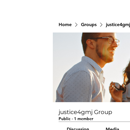
Home
Groups
justice4gm
justice4gmj Group
Public
·
1 member
Discussion
Media