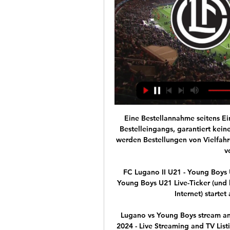
Eine Bestellannahme seitens Eintracht Frankfurt, unabhängig vom Zeitpunkt des Bestelleingangs, garantiert keine Kartenzuteilung. Bei stark nachgefragten Spielen werden Bestellungen von Vielfahrern und offiziellen Fanclubs von Eintracht Frankfurt vorrangig bearbeitet.

FC Lugano II U21 - Young Boys U21 Live ticker, H2H und FC Lugano II U21 gegen Young Boys U21 Live-Ticker (und kostenlos Übertragung Video Live-Stream sehen im Internet) startet am 17. Feb. 2024 um 14:00 (UTC ...

Lugano vs Young Boys stream and TV listings Lugano vs Young Boys - February 10, 2024 - Live Streaming and TV Listings, Live Scores, News and Videos :: Live Soccer TV.

FC Lugano gegen Young Boys Bern | Alle Spiele Direktvergleich und historische Duelle FC Lugano gegen Young Boys Bern ⬢ Alle Begegnungen und Statistiken im Überblick. TV-Programm · Apps · TrendMonitor ...

Borussia Dortmund : Eintracht Frankfurt 2:2 1899 Hoffenheim : VfL Wolfsburg 2:2 SC Paderborn 07 : Hertha BSC 1:2 1. FC Union Berlin : Bayer 04 Leverkusen1:3

20:00 Hallescher - Eintracht Braunschweig. 20:00 Duisburg - Carl Zeiss Jena. 20:10 Widzew Łódź - Skra Czestochowa. 21:00 Portimonense - Vicente. 21:00 Sparta Prague - Teplice. 21:05 Katowice - Górnik Łęczna. 21:30 Werder Вremen - Eintracht Frankfurt. 21:30 Bull Salzburg - Rapid Wien. 21:30 Kaiserslautern - 1860 München. 21:30 Chemnitzer.

Fc St.Gallen vs. Fc Thun. Beitrag von Guinness » 21.02.2011, 09:14 So ich hoffe verdammtnochmal das die Mannschaft,wie auch Yakin selber wissen was jedem von Uns Fans zu 100% klar ist.

HOME | BSC YOUNG BOYS - OFFIZIELLE INTERNETSEITE Lugano: Da Costa - Rouiller, Sulmoni, Golemic - Crnigoj (69. Janko), Mariani, Ledesma (86. Mihajlovic), Sabbatini, Amuzie - Bottani (76. Carlinhos), Gerndt. YB: ...

Schalke hilft! und RAG-Stiftung eröffnen die ersten zwei Bolzplätze Gemeinsam für Gelsenkirchen und die Emscher-Lippe-Region: Schalke hilft!, die vereinseigene Stiftung des S04, und die RAG-Stiftung sind im Juni 2019 eine Kooperation zur Unterstützung chancenbenachteiligter Kinder und Jugendlicher im Ruhrgebiet eingegangen.

Bei Paris Saint-Germain kamen neben Choupo-Moting auch die deutschen Nationalspieler Thilo Kehrer und Julian Draxler zum Einsatz. +++ CL-Finale bei deutscher Beteiligung im ZDF zu sehen +++

Schweizweit bieten wir das dichteste Netz an Filialen für Baumaterial und Beläge jeder Art. Informieren Sie sich online und statten Sie uns einen Besuch ab, gerne beraten wir Sie bei Ihrem Bauvorhaben.

FC Bayern: Jerome Boateng verrät beliebtes Transferziel - „Würde nicht nein sagen“ Update vom 30. Juli, 9.45 Uhr: Die Frage nach dem Verbleib von Jerome Boateng beim FC Bayern ist noch immer offen. Eine Vertragsverlängerung scheint nach den Aussagen von Karl-Heinz Rummenigge (siehe Update vom 23. Juli) eher unwahrscheinlich.

FC Lugano - Young Boys Live ticker, H2H und Aufstellungen FC Lugano gegen Young Boys Live-Ticker (und kostenlos Übertragung Video Live-Stream sehen im Internet) startet am 10. Feb. 2024 um 19:30 (UTC Zeitzone) in ...

Lüner SV II – TuS Overberge II 36:20. Der mit einem Mini-Kader angereiste TuS Overberge musste in Lünen bald erkennen, dass dort nichts zu holen war. Mehr als sechs Tore wie beim 26:20 kamen.

BSC Young Boys Search. Videos · 4:15. Aus dem Archiv: Lugano - YB (2:4) im März 2018. 167 views. 7 hours ago · 2:59 · Stefan Rihs und Christoph Spycher Miteigentümer von YB.

SV NEUSTETTEN Alle Kategorien; FUSSBALLSCHUHE. NIKE; NIKE - MERCURIAL ; NIKE - PHANTOM; NIKE - TIEMPO. NIKE Fussballschuhe Nocken MERCURIAL NEYMAR VAPOR 12 ELITE FG - Weiss/Schwarz 263,18 € * Letzter Artikel. Details Neu im Sortiment! NIKE Fussballschuhe Kunstrasen TIEMPO LEGEND 8 PRO TF - Rot/Weiss 107,22 € * sofort Lieferbar. Details NIKE Fussballschuhe Nocken MERCURIAL …

Nachfolgend sind die aktuellen sowie früheren Mandate von Liberale Baugenossenschaft Kriens in Firmen und Organisationen ersichtlich. Auch se