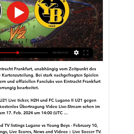
hen Sie hier, was zu Liberale Baugenossenschaft Kriens im Schweizerischen Handelsamtsblatt (SHAB) publiziert wurde.

22.08.2020 20 Uhr Olympique Lyon gegen Bayern München. UWCL-Viertelfinale gegen Lyon am 22. August in Bilbao. News im Forum diskutieren. Thema im Bayernboard. 2 Antworten, zuletzt: 26. Juni 2020, 13:49. Teilen. Facebook; Twitter; Google Plus; Reddit; WhatsApp; Tags. Frauenfußball; Bayern München (Frauen) UWCL ; Viertelfinale; olympique Lyon (Frauen) Bayernboard » Fußball News » Autor.

Hallescher - Eintracht Braunschweig 20:00 Duisburg - Carl Zeiss Jena 20:00 Widzew Łódź - Skra Czestochowa 20:10 Portimonense - Vicente 21:00 Sparta Prague - Teplice 21:00 Katowice - Górnik Łęczna 21:05 Kaiserslautern - 1860 München 21:30 21:30.

Örebro Syrianska-Sollentuna. Örebro Syrianska. VS Saturday, 18 July, 2020, 14:00. Sollentuna. Prognose Es gibt keine Ergebnisse. Die Wetten der Buchmacher.

BSC Young Boys - FC Lugano - FC LUZERN Der FCL verliert das Auftaktspiel in die Rückrunde gegen Basel. 540. 63. 2 FCL-TV · Online shop · Tickets · Events. Aktuellste Nachrichten. Club ...

karlsruher sc spieler, karlsruher sc trainer, karlsruher sc aufstellung, karlsruher sc forum, karlsruher sc tickets, hiroki yamada, ksc transfermarkt, ksc homepage, karlsruher schloss , karlsruher schlosslichtspiele , karlsruher sc tickets , karlsruher sc transfermarkt , karlsruher sc stadion , karlsruher sc spielplan , karlsruher sc facebook , karlsruher sc homepage , karlsruher schule.

Lugano gegen Young Boys live im tv 29.10.2023 Strom 29.10.2023 — Lugano gegen Young Boys live im tv 29.10.2023 Strom vor 8 Stunden — [LIVE-SPORT=] Lugano gegen Young Boys im stream 29 Oktober 2023 ...

RB Leipzig - 1. FC Köln FC Köln Vor der Vierer-Abwehrkette hat Gisdol eine Dreier-Reihe im defensiven Mittelfeld platziert mit den ins Team zurückgekehrten Verstraete und Höger sowie Skhiri.

Tooor für RB Leipzig, 4:1 durch Emil Forsberg In der ersten Phase, in der der FC mitspielen kann, entscheidet Leipzig das Spiel. Forsberg tritt von halblinks zum Freistoß an und versetzt dem Ball mit rechts einen Top-Spin. Die Kugel senkt sich dadurch hinter der Mauer perfekt in den linken Knick. 76. 20:06. Einwechslung bei RB Leipzig: Patrik Schick. 76. 20:06. Auswechslung bei RB Leipzig.

Aufstellungen, Spielerwechsel, Torschützen, Karten und weitere Statistiken zum Champions League-Spiel zwischen Juventus Turin und FC Bayern München aus der Saison 2009/2010.

Offizielle Site des Wiener Fußballklubs. Angeboten werden aktuelle News und Hintergrundinfos zum Verein und zu den Teams, für die Fans gibt es einen größerer interaktiven Teil auf der Site.

Rasenballsport Leipzig - Borussia Dortmund. Ich glaube, dass wir eine gute Chance in Paris haben. Wir gehen aber davon aus, dass Paris auch da sehr stark sein wird. Sie haben aber vermutlich immer noch das Déjà-vu aus dem letzten Jahr im Hinterkopf. Denn für sie bricht ja auch die Welt zusammen, wenn sie ausscheiden. Somit sind wir psychologisch vielleicht etwas im Vorteil.“ Lucien.

6. März 2001, Champions League, 2. Gruppenphase: Olympique Lyon - FC Bayern München 3:0 (Torschützen: Govou (2), Laigle) "Das war heute eine Blamage!

Aufstellungen, Spielerwechsel, Torschützen, Karten und weitere Statistiken zum Veikkausliiga-Spiel zwischen HIFK und SJK Seinäjoki aus der Saison 2019.

Vor allem das direkte Duell zwischen RB Leipzig und dem FC Salzburg wird für viel Emotion sorgen. Und auch die Gruppen von Eintracht Frankfurt, Bayer Leverkusen und Rapid Wien bieten viel Spannung!“ Eine vollständige Übersicht der UEFA Europa League Spiele entnehmen Sie der folgenden Grafik und der PDF-Datei in Tabellenform.

VfR Neuss: 1:1 4. Spieltag; 27.08.1967: Rot-Weiss Essen - SF Hamborn 07: 4:2 Arminia Bielefeld - Schwarz-Weiß Essen: 2:3 Fortuna Düsseldorf - VfL Bochum: 2:1 Lüner SV - Rot-Weiß Oberhausen: 1:3 SC Viktoria 04 Köln - VfB Bottrop: 0:0 VfR Neuss - Fortuna Köln

Die bisweilen irrationale Schnelllebigkeit des Fußball-Geschäfts erfährt Diego Demme gerade am eigenen Leib. Vor wenigen Monaten galt er bei RB Leipzig noch als Auslaufmodell.

Universitätsprofessorin, Richterin am OLG München Aufgabengebiet Lehrstuhl für Bürgerliches Recht, Zivilverfahrensrecht, Europäisches Privat- und Verfahrensrecht Kontakt Zi. T 116 (1. OG) Professor-Huber-Platz 2 80539 München. Telefon: +49 (0)89 / 2180 - 2794 Fax: + 49 (0)89 / 2180 - 3159 E-Mail: beate.gsell@jura.uni-muenchen.de Website: Lehrstuhl für Bürgerliches Recht.

2020-5-7 · FRANKFURT - Die Bundesliga darf also wieder spielen. Die Liga selbst spricht von einem Neustart der alten Saison. Faktisch ist das natürlich richtig, die Saison 2019/20 wird ja - basierend auf den am Mittwoch verkündeten Lockerungen der Regeln in der Corona-Krise-nach rund zwei Monaten Pause fortgeführt. Neun Spieltage sind noch durchzuführen, für Werder Bremen und Eintracht Frankfurt.

Für die Liechtensteiner hätte es aber noch schlimmer kommen können. Sie mussten einen Zweitore-Rückstand in Unterzahl aufholen - und taten es. Trotzdem: Die Hoppers können nun mit einem Sieg Platz zwei übernehmen. Im zweiten Vorabend-Spiel siegte Winterthur hier in Zürich gegen Aarau mit 5:2. Schon zur Pause stand es 5:1.

Lugano - BSC Young Boys » Wett-Tipps, Live Ticker, Die Heim-Bilanz der vergangenen 19 Spiele von FC Lugano gegen BSC Young Boys lautet: 4 Siege bei 4 Unentschieden und 11 Niederlagen. Die Tordifferenz: 35-18 für ...

Live Ticker Charlotte Independence - Pittsburgh Riverhounds D-2 Pro League - Statistiken, videos in echtzeit und Charlotte Independence - Pittsburgh Riverhounds live ergebnis 8 Juli 2019.

Heute beim Blitzturnier der SG Bockum-Hövel 2013 e.V. hat unsere Mannschaft zwei Spiele bestritten. Gespielt wurde 2 x 30 Minuten. SV Westfalia Rhynern : FC Gievenbeck 3:1 Tore: 2 x Leon Gensicke und...

Kampfsportschule Aarau. Karate, Kobudo, Qi Gong, Tai Chi,. Karate und Kobudo hat mir sehr viel für mein Leben mitgegeben. Es ist für mich eine grosse Freude, davon weitergeben zu können.. Nebenberuflich als Personenschützer für Mannschaft und Schiedsrichter vom FC Zürich und Grass