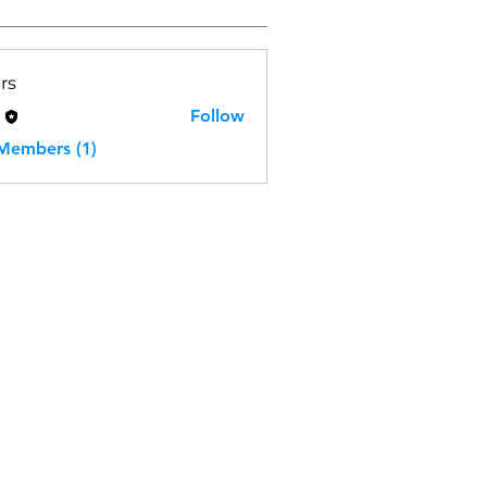
rs
H
Follow
 Members (1)