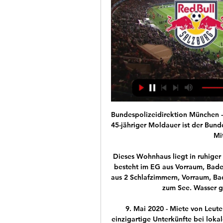
Bundespolizeidirektion München - Ruhstorf/Passau (ots) - Ein wegen Mordes gesuchter 45-jähriger Moldauer ist der Bundespolizei Passau am Dienstag (04. August) kurz nach Mitternacht auf der A 3.

Dieses Wohnhaus liegt in ruhiger Lage, direkt an einem See mit eigenem Zugang! Es besteht im EG aus Vorraum, Badezimmer mit WC und einer Wohnraumküche, im OG aus 2 Schlafzimmern, Vorraum, Badezimmer mit WC und einem Balkon in Blickrichtung zum See. Wasser gibt es durch die eigene Quelle am …

9. Mai 2020 - Miete von Leuten in Joondalup, Australien ab 18€/Nacht. Finde einzigartige Unterkünfte bei lokalen Gastgebern in 191 Ländern. Fühl dich mit Airbnb weltweit zuhause.

Die Cookie-Einstellungen auf dieser Website sind auf "Cookies zulassen" eingestellt, um das beste Surferlebnis zu ermöglichen. Wenn du diese Website ohne Änderung der Cookie-Einstellungen verwendest oder auf "Akzeptieren" klickst, erklärst du sich damit einverstanden.

sängar i Kristianstad! ! R Ä I PREM 40% 000:. 6 a r a Sp 29.990:- FRI H EMKÖR NING ÄND IN I S A OVRU GÄLLFussball-Vereine Melk - sichten Sie alle Firmen und Unternehmen mit Adresse, Telefonnummer und ★ Bewertungen. Das Stadtbranchenbuch für Melk zeigt Ihnen aktuell ᐅ 100 Einträge.

Spiel- und Sport-Vereine Sankt Nikolai im Sausal - sichten Sie alle Firmen und Unternehmen mit Adresse, Telefonnummer und ★ Bewertungen. Das Stadtbranchenbuch für Sankt Nikolai im Sausal zeigt Ihnen aktuell ᐅ 100 Einträge.

Facebook darf nach einer einstweiligen Verfügung des Oberlandesgerichts (OLG) München beim Löschen von Kommentaren der Meinungsfreiheit seiner Nutzer keine engeren Grenzen setzen, als staatliche Stellen dies dürften. Mit der Löschung einer umstrittenen Äußerung habe Facebook seine Vertragspflicht verletzt, auf die Rechte der Nutzerin Rücksicht zu nehmen, insbesondere ihr Grundrecht auf.

Liveticker | Sturm Graz - RB Salzburg 2:2 | 7. Spieltag Live · kicker.tv · Podcasts · Games · Shop · Abo · Profil Login. Anmelden. Fussball; Tennis Runde der Admiral Bundesliga zum Spiel Sturm Graz gegen Red Bull ...

Sturm Graz – Red Bull Salzburg: Livestream und live TV Krisenmodus gegen Meisterlaune: Sturm Graz empfängt Red Bull Salzburg. Wo gibt es das Spiel gratis im Livestream und live im TV zu sehen?

Red Bull Salzburg gegen SK Sturm Graz im TV, Livestream 01.07.2020 — Für den SK Sturm sinken die Chancen auf das internationale Geschäft rapide, gegen den neuen/alten Meister Salzburg braucht es wohl also drei ...

Offizielle Website USV RB Schönwetter Bau Siebing. Men. News; KM. Spielplan Tabelle STFV. Jugend. Trainer JUGEND SG Sterf Siebing U16 SG Sterf Siebing U15 SG Sterf Siebing U13 SG Gabersdorf U12 SG Autohaus Eberhaut U11 SG Sterf Siebing U10 SG Sterf Siebing U9 SG Sterf Siebing U8. Altherren.. SG Hengsberg / Lebring C. 1:0. SG Sterf.

Trotz Überzahl: SGS verpasst Sensation | SG Essen-Schönebeck – FSV Duisburg (U19 Niederrheinpokal) - Duration:. TuS Bövinghausen (Halbfinale) - Duration: …

RB Salzburg - SK Sturm | Highlights - ADMIRAL Bundesliga RB Salzburg - SK Sturm | Highlights - ADMIRAL BundesligaYouTube · Sky Sport Austria36 060+ Aufrufe  ·  vor 8 Monaten YouTube · Sky Sport Austria YouTube · Sky Sport Austria 5:28

ᐉ FC Red Bull Salzburg vs Sturm Graz Livestream, Tipp Unsere Spielvorschau-Prognosen für FC Red Bull Salzburg gegen Sturm Graz haben wir nach bestem Wissen und Gewissen angefertigt. Dennoch können wir keinen Gewinn ...

Die SG Essen blickt auf erfolgreiche 30 Jahre zurück – voller Leidenschaft, sportlicher Höhepunkte und nationaler sowie internationaler Erfolge.

LIVE-Ticker und LIVE-Streams | Kalender Red Bull Salzburg. SK Sturm Graz. Bundesliga - 18. Runde. 1 2.00. X 3.55. 2 3.80. admiral · Highlight. ticker Heute 20:30 Uhr.

SV Flavia Solva Vereinshomepage. Ich stimme der Verwendung von Cookies zu. Auch wenn ich diese Website weiter nutze, gilt dies als Zustimmung.

Champions League, Viertelfinale: Der FC Bayern setzte sich im Viertelfinale der Cham