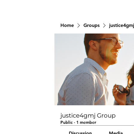
Home
Groups
justice4gm
justice4gmj Group
Public
·
1 member
Discussion
Media