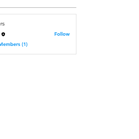
rs
H
Follow
 Members (1)