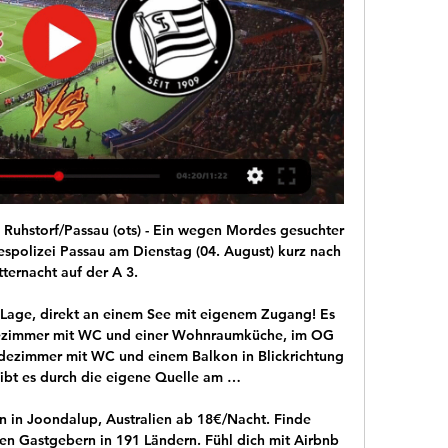
pions League mit 8:2 (4:1) gegen den FC Barcelona durch und steht zum 13. Mal in …

Premiere für RB Leipzig: Erstmals in der Vereinsgeschichte erreicht der Fußball-Bundesligist das Viertelfinale im DFB-Pokal. Gegen Erstliga-Rivale VfL Wolfsburg siegt RB knapp, aber hochverdient.

SK Sturm Graz FC Salzburg. 20:30. Sturm Graz. Zum Matchcenter. UEFA Conference League. Do. 15 Zum Video. Der SK Sturm ist ein echter Wirtschaftsfaktor für Graz und die ...

Red Bull Salzburg spiele heute ... Live-Streams. Spiel, Startzeit CET, Meisterschaft, Fernsehsender. Live auf Sky Sport Austria, Red Bull Salzburg vs Sturm Graz. Fussball Admiral Bundesliga, Fr ...

Eintracht Braunschweig - Greuther Fürth VfR Aalen - FC Schalke 04 FC Hansa Rostock - 1899 Hoffenheim Victoria Hamburg - Rot-Weiß Oberhausen VfL Osnabrück - 1. FC Kaiserslautern Erzgebirge Aue - Borussia Mönchengladbach Chemnitzer FC - FC St. Pauli Ankaraspor Berlin - 1. FSV Mainz 05 ZFC Meuselwitz - 1. FC Köln Jahn Regensburg - Arminia.

Olympique Lyon - FC Bayern München im Liveticker Halbfinale UEFA Champions League - Mittwoch 19. August 2020. UEFA Champions League Halbfinale: Verfolgt das Spiel zwischen Olympique Lyon und FC.

Flora germanica excursoria ex affinitate regni vegetabilis Reichenbach (Heinrich Gottlieb Ludwig) ·  1832... Sturm VI . 24. Pe- dalis , flores ochracei vel lutei . - An steinigen Orten der Alpen in Oest- reich , Salzburg , Tyrol , der Schweiz , Piemont , Savoyen ...

Red Bull Salzburg - Sturm Graz » Wett-Tipps, Live Ticker & 17 Spiele endeten so. Die Heim-Bilanz der vergangenen 61 Spiele von FC Salzburg gegen SK Sturm Graz lautet: 35 Siege bei 16 Unentschieden und 10 Niederlagen.

Rather SV + VfB Frohnhausen + SV Genc Osman Duisburg + MSV Düsseldorf + SC SW 06 Düsseldorf + DJK BW Mintard + SV Burgaltendorf + ESC Rellinghausen + FC Remscheid + Duisburger SV 1900 + SF Hamborn 07 + SV 09/35 Wermelskirchen + Spvgg Steele 03/09 + VfB Speldorf + VfB Solingen + SV ScherpenLunds BK Ängelholms FF: 0 2 (228) Conny Jacobsson : Omg: 16 2005-08-28 : Kristianstads FF Högaborgs BK: 3 0 (318) Niklas Olsson : Omg: 16 2005-08-28 : IFK Värnamo Laholms FK: 1 0 (139) Roger Persson : Omg: 16 2005-08-28 : Helsingborgs Södra BIS IFK Hässleholm: 5 0 (128) Richard Ljungblad : Omg: 17 2005-09-03 : Höllvikens GIF IFK Malmö: 0.

Lissabon (dpa) - Kein Wiedersehen mit Pep: Der FC Bayern trifft im Halbfinale der Champions League nicht auf den englischen Spitzenclub Manchester City und Ex-Trainer Guardiola - sondern auf den.

Denise Altenkämper und Dunja von Haus Grütering haben unter LR Bodo Jürgens am 10.11.2012 die IPO 1 C in der OG Bockum-Hövel mit 92 Punkten "Sg" bestanden. Denise Altenkämper hat mit Lobo vom Haus Hoengen (ET: Simone Hoengen) an dem Jugendpokalkampf in der OG Alstätte unter LR L. Vortkamp teilgenommen (Abt. B) und mit Michelle Liedtke und ihrem Hooker vom Grey Power (Abt. C) als Team.

psg . RB Leipzig Interessiert sich für Todibo May 10, 2020 • 9:36 PM. Der Verteidiger des FC Barcelona, Jean-Claire Todibo, ist für RB Leipzig Interessant, behauptet Diario Sport. Der 20-jährige hat Leipzig mit seinem leihspiel bei Schalke beeindruckt. Der Verein sieht Todibo als Ersatzkandidaten für DAIO Upamecano im Falle seines Ausscheidens. Früher wurde berichtet, …

Die Aufstiegsfrage in der 2. Liga ist auf die letzte Runde vertagt! Austria Klagenfurt ließ am Freitag den ersten „Matchball“ ungenutzt, verschoss.

Bayer Leverkusen v Rangers; Bayer Leverkusen. Bayer Leverkusen v Rangers 2020-03-19 17:55. Stadium: BayArena Round: 4 . Rangers. Matches Charts Vip Data History Odds League Table. Prematch Analytics. Recent 5 - Avg. Half Goals Avg. Goals Avg. Live Streaming.

Salzburg vs Sturm Live Score and Live Stream Salzburg are playing Sturm at the Bundesliga of Austria on February 9. The match will kick off 19:30 UTC. ScoreBat is covering Salzburg vs Sturm in real ...

SALZBURG24.at präsentiert Fußball Ergebnisse, Bilder, Nachrichten, Termine, Analysen, Live-Ticker zu österreichischen und internationalen Ligen, Tabellen, Vereine.

Die Bieter können in erster Instanz die Vergabekammer und in zweiter Instanz das Oberlandesgericht München (OLG München) anrufen. In Bayern bestehen die Vergabekammer Südbayern bei der Regierung von Oberbayern (zuständig für Vergabestellen mit Sitz in Oberbayern, Niederbayern und Schwaben) und die Vergabekammer Nordbayern bei der Regierung von Mittelfranken (zuständig für.

Wil verliert weiter an Terrain Der FC Wil verpasst es, den Rückstand auf Challenge-League-Leader FC Zürich zu verkürzen. Nach dem 0:0 gegen Chiasso beträgt der Rückstand zwölf Punkte.

Bundesliga live: LASK vs. St. Pölten, Hartberg vs. Rapid, 14.30 Uhr - derStandard.at Sonntag: Austria empfängt Bullen, Leader Lask in St. Pölten, Rapid in Hartberg - derStandard.at Polizei-Eskorte ins Spital rettet Bub das Leben Mit überhöhter Geschwindigkeit, hupend und mit eingeschalteter Warnblinkanlage unterwegs - dieser Fahrstil erregte am Freitagabend natürlich sofort.

Eintracht Braunschweig - Bayern München II, FSV Zwickau - Hallescher FC, MSV Duisburg - Chemnitzer FC, SV Meppen - Hansa Rostock, TSV 1860 München - Würzburger Kickers, Waldhof Mannheim - Viktoria Köln. Mehr zeigen LiveTicker.com. Nutzungsbedingungen Hier werben Kontakt Wir empfehlen. Folge uns . Facebook. Twitter. Instagram. Mobile Anwendungen. Unsere App ist für dein Smartphone.

Fussball-Vereine Allerheiligen bei Wildon - sichten Sie alle Firmen und Unternehmen mit Adresse, Telefonnummer und ★ Bewertungen. Das Stadtbranchenbuch für Allerheiligen bei Wildon zeigt Ihnen aktuell ᐅ 100 Einträge.

Als Hersteller optischer und digitaler Präzisionstechnologie entwickelt Olympus innovative Medizintechnik, Digitalkameras sowie Lösungen für Wissenschaft und Industrie.

Alle Spiele zwischen FC Thun 1898 und Servette Genf sowie eine Formanalyse der letzten Spiele untereinander. Darstellung der Heimbilanz von FC Thun 1898 gegen Servette Genf.

1899 Hoffenheim, Hertha BSC , 2:0, 1. Bundesliga, Saison 2018/19, 29. Spieltag, Sonntag, 14. April 2019, Spielber