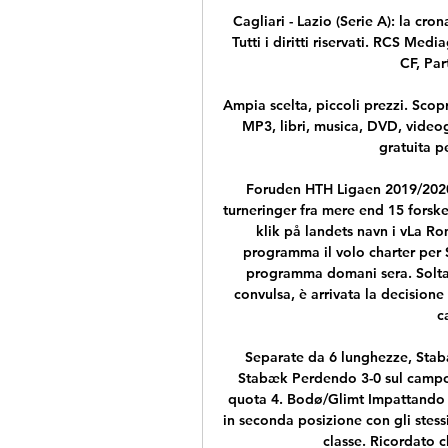
Cagliari - Lazio (Serie A): la cr
Tutti i diritti riservati. RCS Med
CF, Part
Ampia scelta, piccoli prezzi. Scopr
MP3, libri, musica, DVD, videog
gratuita pe
Foruden HTH Ligaen 2019/2020 
turneringer fra mere end 15 forske
klik på landets navn i vLa Ro
programma il volo charter per Siv
programma domani sera. Soltan
convulsa, è arrivata la decisione u
c
Separate da 6 lunghezze, Stabæ
Stabæk Perdendo 3-0 sul campo 
quota 4. Bodø/Glimt Impattando i
in seconda posizione con gli stess
classe. Ricordato c