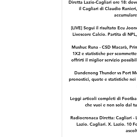
Diretta Lazio-Cagliari ore 18: dov
il Cagliari di Claudio Ranier
accumulare p
[LIVE] Segui il risultato Ecu Joon
Livescore Calcio. Partita di NPL
Mushuc Runa - CSD Macarà, Prim
1X2 e statistiche per scommetter
offrirti il miglior servizio possibi
Dandenong Thunder vs Port Mel
pronostici, quote e statistiche nei 
Leggi articoli completi di Footbal
che vuoi e non solo dal t
Radiocronaca Diretta: Cagliari - L
Lazio. Cagliari. X. Lazio. 10 
ascolt