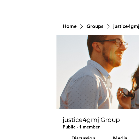
Home
Groups
justice4gm
justice4gmj Group
Public
·
1 member
Discussion
Media