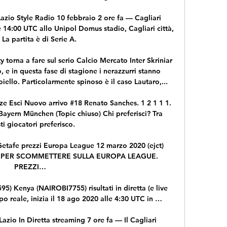
Lazio Style Radio 10 febbraio 2 ore fa — Cagliari 
e 14:00 UTC allo Unipol Domus stadio, Cagliari città, 
. La partita è di Serie A.

ty torna a fare sul serio Calcio Mercato Inter Skriniar 
o, e in questa fase di stagione i nerazzurri stanno 
ello. Particolarmente spinoso è il caso Lautaro,...

enze Esci Nuovo arrivo #18 Renato Sanches. 1 2 1 1 1. 
Bayern München (Topic chiuso) Chi preferisci? Tra 
ti giocatori preferisco.

 Getafe prezzi Europa League 12 marzo 2020 (ejct) 
PER SCOMMETTERE SULLA EUROPA LEAGUE. 
PREZZI…

5) Kenya (NAIROBI7755) risultati in diretta (e live 
o reale, inizia il 18 ago 2020 alle 4:30 UTC in …

zio In Diretta streaming 7 ore fa — Il Cagliari 