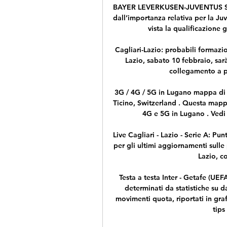
BAYER LEVERKUSEN-JUVENTUS ST
dall’importanza relativa per la Juv
vista la qualificazione g
Cagliari-Lazio: probabili formazio
Lazio, sabato 10 febbraio, sarà
collegamento a par
3G / 4G / 5G in Lugano mappa di co
Ticino, Switzerland . Questa mappa
4G e 5G in Lugano . Vedi 
Live Cagliari - Lazio - Serie A: Pu
per gli ultimi aggiornamenti sulle 
Lazio, co
Testa a testa Inter - Getafe (UEF
determinati da statistiche su dat
movimenti quota, riportati in graf
tips