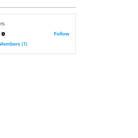
rs
H
Follow
 Members (1)