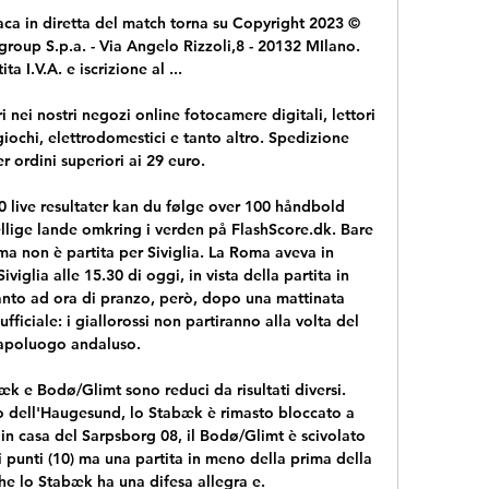
onaca in diretta del match torna su Copyright 2023 © 
iagroup S.p.a. - Via Angelo Rizzoli,8 - 20132 MIlano. 
ita I.V.A. e iscrizione al ...

i nei nostri negozi online fotocamere digitali, lettori 
iochi, elettrodomestici e tanto altro. Spedizione 
r ordini superiori ai 29 euro.

live resultater kan du følge over 100 håndbold 
llige lande omkring i verden på FlashScore.dk. Bare 
ma non è partita per Siviglia. La Roma aveva in 
iglia alle 15.30 di oggi, in vista della partita in 
to ad ora di pranzo, però, dopo una mattinata 
fficiale: i giallorossi non partiranno alla volta del 
apoluogo andaluso.

k e Bodø/Glimt sono reduci da risultati diversi. 
dell'Haugesund, lo Stabæk è rimasto bloccato a 
n casa del Sarpsborg 08, il Bodø/Glimt è scivolato 
i punti (10) ma una partita in meno della prima della 
he lo Stabæk ha una difesa allegra e.
