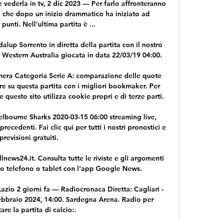
e vederla in tv, 2 dic 2023 — Per farlo affronteranno 
i, che dopo un inizio drammatico ha iniziato ad 
unti. Nell'ultima partita è ...

dalup Sorrento in diretta della partita con il nostro 
, Western Australia giocata in data 22/03/19 04:00.

era Categoria Serie A: comparazione delle quote 
e su questa partita con i migliori bookmaker. Per 
le questo sito utilizza cookie propri e di terze parti.

bourne Sharks 2020-03-15 06:00 streaming live, 
precedenti. Fai clic qui per tutti i nostri pronostici e 
previsioni gratuiti.

lnews24.it. Consulta tutte le riviste e gli argomenti 
uo telefono o tablet con l'app Google News.

azio 2 giorni fa — Radiocronaca Diretta: Cagliari - 
Febbraio 2024, 14:00. Sardegna Arena. Radio per 
are la partita di calcio:.
