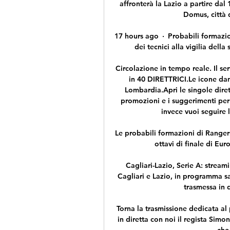
affronterà la Lazio a partire dal
Domus, città di
17 hours ago · Probabili formazion
dei tecnici alla vigilia della
Circolazione in tempo reale. Il se
in 40 DIRETTRICI.Le icone dann
Lombardia.Apri le singole direttr
promozioni e i suggerimenti per m
invece vuoi seguire l
Le probabili formazioni di Ranger
ottavi di finale di Eu
Cagliari-Lazio, Serie A: stream
Cagliari e Lazio, in programma sa
trasmessa in d
Torna la trasmissione dedicata al
in diretta con noi il regista Simo
che 