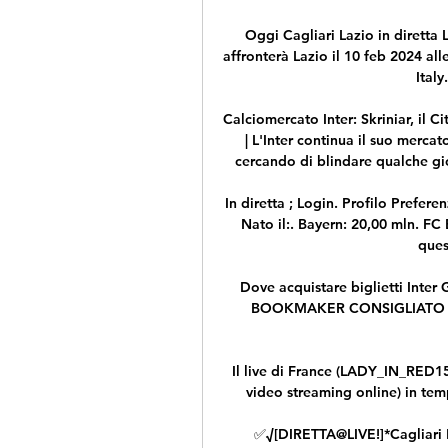
Oggi Cagliari Lazio in diretta 
affronterà Lazio il 10 feb 2024 all
Italy
Calciomercato Inter: Skriniar, il Ci
| L'Inter continua il suo mercat
cercando di blindare qualche gioi
In diretta ; Login. Profilo Prefer
Nato il:. Bayern: 20,00 mln. FC 
ques
Dove acquistare biglietti Inter
BOOKMAKER CONSIGLIATO 
Il live di France (LADY_IN_RED159
video streaming online) in temp
✅√[DIRETTA@LIVE!]*Cagliari La