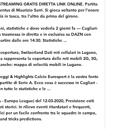
REAMING GRATIS DIRETTA LINK ONLINE. Partita 
entus di Maurizio Sarri. Si gioca soltanto per l’onore 
ià in tasca, tra l’altro da prima del girone.

ni, statistiche e dove vederla 2 giorni fa — Cagliari-
 trasmessa in diretta e in esclusiva su DAZN con 
tire dalle ore 14:30. Statistiche ...

pertura, Switzerland Dati reti cellulari in Lugano, 
 rappresenta la copertura delle reti mobili 2G, 3G, 
anche: mappa di velocità mobili in Lugano.

nteggi & Highlights Calcio Eurosport è la vostra fonte 
partite di Serie A. Ecco cosa è successo in Cagliari - 
n tutte le statistiche e le ...

A - Europa League) del 12-03-2020, Previsione esiti 
i storici. In rilievo eventi ritardatari e frequenti, 
ici per un facile confronto tra le squadre in campo, 
 and tricks predictions.
