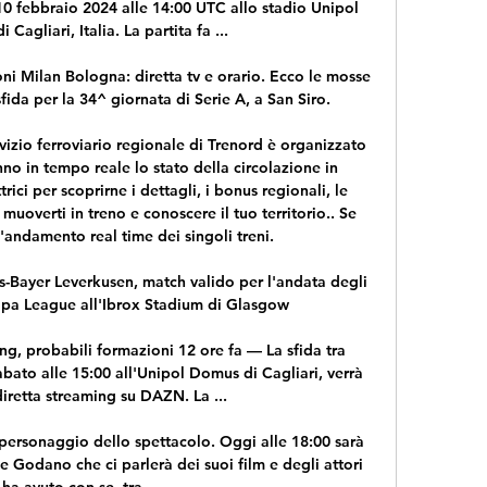
 10 febbraio 2024 alle 14:00 UTC allo stadio Unipol 
 Cagliari, Italia. La partita fa ...

i Milan Bologna: diretta tv e orario. Ecco le mosse 
 sfida per la 34^ giornata di Serie A, a San Siro.

rvizio ferroviario regionale di Trenord è organizzato 
o in tempo reale lo stato della circolazione in 
ici per scoprirne i dettagli, i bonus regionali, le 
uoverti in treno e conoscere il tuo territorio.. Se 
'andamento real time dei singoli treni.

s-Bayer Leverkusen, match valido per l'andata degli 
ropa League all'Ibrox Stadium di Glasgow

ing, probabili formazioni 12 ore fa — La sfida tra 
bato alle 15:00 all'Unipol Domus di Cagliari, verrà 
iretta streaming su DAZN. La ...

 personaggio dello spettacolo. Oggi alle 18:00 sarà 
ne Godano che ci parlerà dei suoi film e degli attori 
ha avuto con se, tra...
